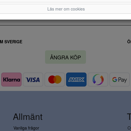
Läs mer om cookies
M SVERIGE
Ö
ÅNGRA KÖP
Allmänt
Vanliga frågor
C