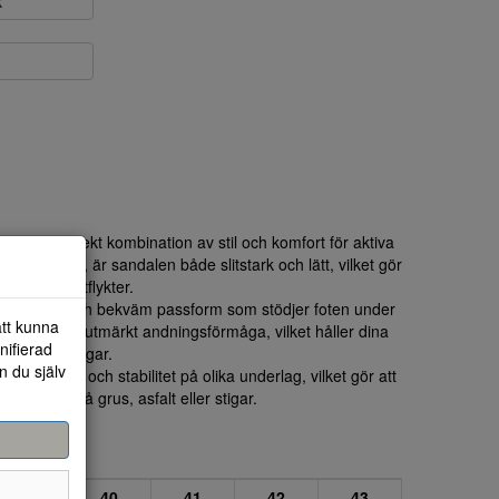
k
r en perfekt kombination av stil och komfort för aktiva
iva material, är sandalen både slitstark och lätt, vilket gör
g till stadsutflykter.
 en säker och bekväm passform som stödjer foten under
att kunna
signen ger utmärkt andningsförmåga, vilket håller dina
nifierad
der varma dagar.
n du själv
bra grepp och stabilitet på olika underlag, vilket gör att
om du går på grus, asfalt eller stigar.
39
40
41
42
43