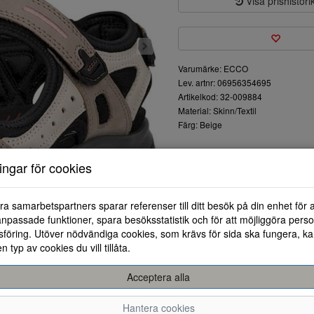
Visa prishistori
Varumärke: ECCO
Lev. artnr: 06956354695
Artikelkod: 32-009884
Material: Skinn/Textil
Färg: Beige
Denna sandal från ECCO erbjude
ningar för cookies
dagar. Tillverkad av högkvalitat
den idealisk för allt från vandrin
Med justerbara remmar får du
ra samarbetspartners sparar referenser till ditt besök på din enhet för 
hela dagen. Den ventilerade de
npassade funktioner, spara besöksstatistik och för att möjliggöra perso
fötter svala och torra även un
föring. Utöver nödvändiga cookies, som krävs för sida ska fungera, ka
Den specialdesignade sulan ger 
en typ av cookies du vill tillåta.
du kan röra dig säkert oavsett 
Acceptera alla
Hantera cookies
35
36
37
38