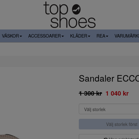
VÄSKOR
ACCESSOARER
KLÄDER
REA
VARUMÄRK
Sandaler EC
1 300 kr
1 040 kr
Välj storlek först