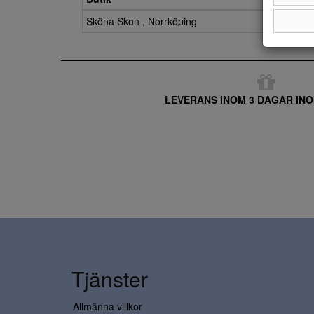
Sköna Skon , Norrköping
LEVERANS INOM 3 DAGAR INO
Tjänster
Allmänna villkor