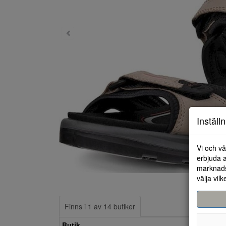
Inställ
Vi och vå
erbjuda a
marknads
välja vilk
Finns i 1 av 14 butiker
Butik