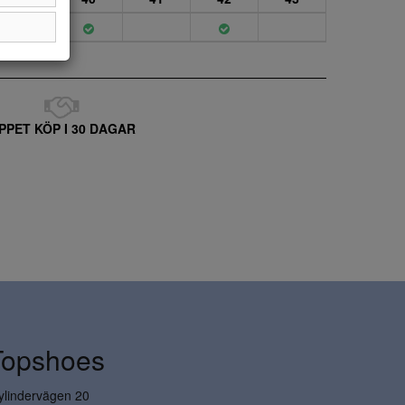
PPET KÖP I 30 DAGAR
Topshoes
ylindervägen 20