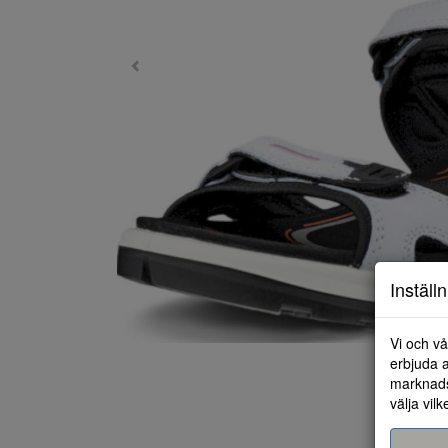
Inställ
Vi och vå
erbjuda a
marknads
välja vilk