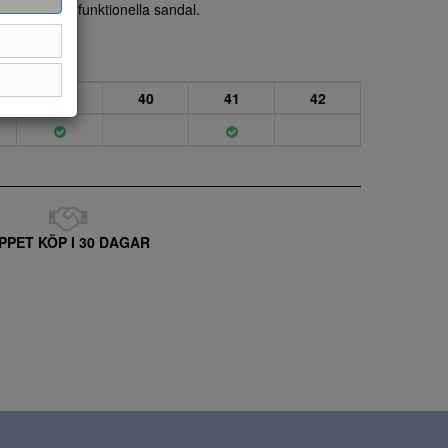
stiliga och funktionella sandal.
39
40
41
42
PPET KÖP I 30 DAGAR