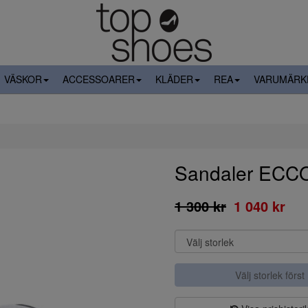
VÄSKOR
ACCESSOARER
KLÄDER
REA
VARUMÄRK
Sandaler EC
1 300 kr
1 040 kr
Välj storlek först