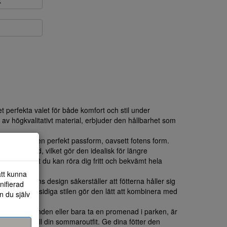
k
perfekta valet för både komfort och stil under
av högkvalitativt material, erbjuder den hållbarhet som
r som ger en perfekt passform, oavsett fotens form.
tmärkt stöd, vilket gör den idealisk för längre
ktion gör att du kan röra dig fritt och bekvämt hela
att kunna
s i sandalens design säkerställer att fötterna håller sig
nifierad
. Den mångsidiga stilen gör den lätt att kombinera med
n du själv
nningar.
ng, till stranden eller bara ta en promenad i parken, är
lementet till din sommaroutfit. Ge dina fötter den