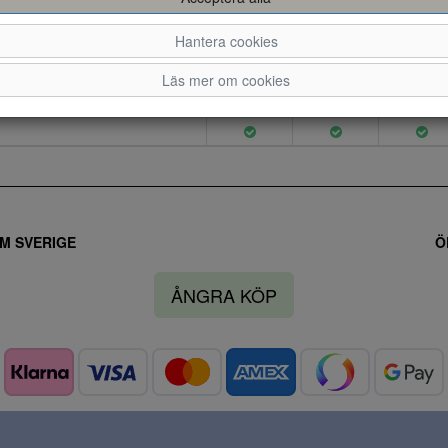
komfort de förtjänar med denna 
Hantera cookies
Läs mer om cookies
36
37
38
M SVERIGE
Ö
ÅNGRA KÖP