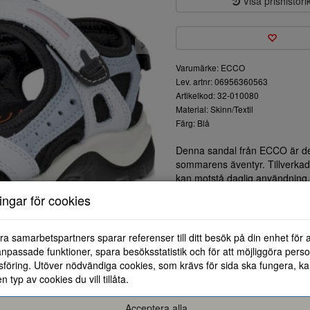
Visa prishistori
Varumärke: ECCO
Lev. artnr: 06956360563
Artikelkod: 32-010080
Material: Skinn/Textil
Färg: Blå
Denna sandal från ECCO är det 
sommarens äventyr. Tillverkad 
kan motstå daglig användning.
Sandalen har justerbara remma
ningar för cookies
Den vadderade innersulan ger u
promenader. Dess lätta konstru
dagen.
ra samarbetspartners sparar referenser till ditt besök på din enhet för 
Det ventilationssystem som finn
npassade funktioner, spara besöksstatistik och för att möjliggöra perso
svala, även under varma dagar
föring. Utöver nödvändiga cookies, som krävs för sida ska fungera, ka
olika kläder, från shorts till klä
en typ av cookies du vill tillåta.
Oavsett om du ska på en vandri
denna sandal det perfekta komp
Acceptera alla