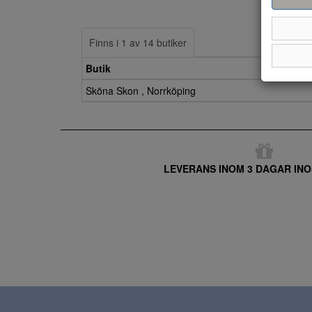
Finns i 1 av 14 butiker
Butik
Sköna Skon , Norrköping
LEVERANS INOM 3 DAGAR INO