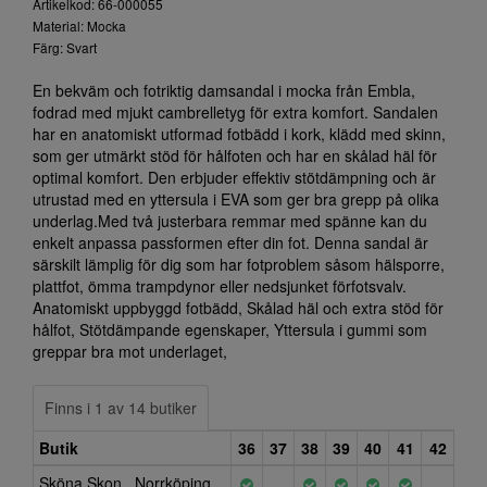
Artikelkod: 66-000055
Material: Mocka
Färg: Svart
En bekväm och fotriktig damsandal i mocka från Embla,
fodrad med mjukt cambrelletyg för extra komfort. Sandalen
har en anatomiskt utformad fotbädd i kork, klädd med skinn,
som ger utmärkt stöd för hålfoten och har en skålad häl för
optimal komfort. Den erbjuder effektiv stötdämpning och är
utrustad med en yttersula i EVA som ger bra grepp på olika
underlag.Med två justerbara remmar med spänne kan du
enkelt anpassa passformen efter din fot. Denna sandal är
särskilt lämplig för dig som har fotproblem såsom hälsporre,
plattfot, ömma trampdynor eller nedsjunket förfotsvalv.
Anatomiskt uppbyggd fotbädd, Skålad häl och extra stöd för
hålfot, Stötdämpande egenskaper, Yttersula i gummi som
greppar bra mot underlaget,
Finns i 1 av 14 butiker
Butik
36
37
38
39
40
41
42
Sköna Skon , Norrköping