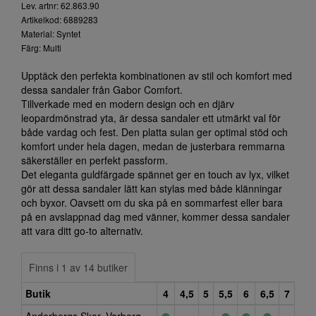
Lev. artnr: 62.863.90
Artikelkod: 6889283
Material: Syntet
Färg: Multi
Upptäck den perfekta kombinationen av stil och komfort med
dessa sandaler från Gabor Comfort.
Tillverkade med en modern design och en djärv
leopardmönstrad yta, är dessa sandaler ett utmärkt val för
både vardag och fest. Den platta sulan ger optimal stöd och
komfort under hela dagen, medan de justerbara remmarna
säkerställer en perfekt passform.
Det eleganta guldfärgade spännet ger en touch av lyx, vilket
gör att dessa sandaler lätt kan stylas med både klänningar
och byxor. Oavsett om du ska på en sommarfest eller bara
på en avslappnad dag med vänner, kommer dessa sandaler
att vara ditt go-to alternativ.
Finns i 1 av 14 butiker
Butik
4
4,5
5
5,5
6
6,5
7