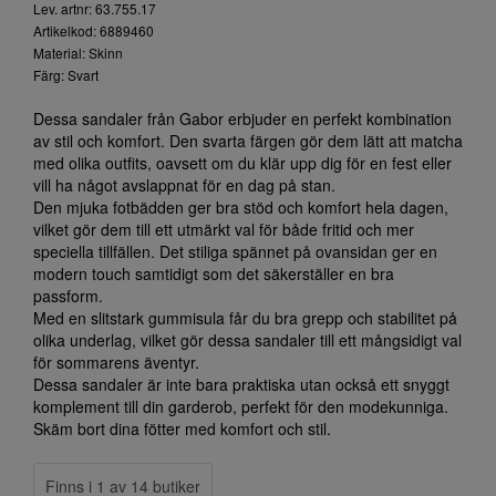
Lev. artnr: 63.755.17
Artikelkod: 6889460
Material: Skinn
Färg: Svart
Dessa sandaler från Gabor erbjuder en perfekt kombination
av stil och komfort. Den svarta färgen gör dem lätt att matcha
med olika outfits, oavsett om du klär upp dig för en fest eller
vill ha något avslappnat för en dag på stan.
Den mjuka fotbädden ger bra stöd och komfort hela dagen,
vilket gör dem till ett utmärkt val för både fritid och mer
speciella tillfällen. Det stiliga spännet på ovansidan ger en
modern touch samtidigt som det säkerställer en bra
passform.
Med en slitstark gummisula får du bra grepp och stabilitet på
olika underlag, vilket gör dessa sandaler till ett mångsidigt val
för sommarens äventyr.
Dessa sandaler är inte bara praktiska utan också ett snyggt
komplement till din garderob, perfekt för den modekunniga.
Skäm bort dina fötter med komfort och stil.
Finns i 1 av 14 butiker