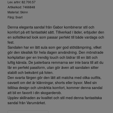
Lev. artnr: 82.700.57
Artikelkod: 7466848
Material: Skinn
Färg: Svart
Denna eleganta sandal från Gabor kombinerar stil och
komfort på ett fantastiskt sätt. Tillverkad i läder, erbjuder den
en sofistikerad look som passar perfekt till både vardags och
fest.
Sandalen har en lätt sula som ger god stötdämpning, vilket
gör den idealisk för hela dagen användning. Den mönstrade
korkplattan ger en trendig touch och bidrar till en lätt och
luftig känsla. De justerbara remmarna ser inte bara till att du
får en perfekt passform, utan gör även att sandalen sitter
stabilt och bekvämt på foten.
Den svarta färgen gör den lätt att matcha med olika outfits,
oavsett om det är klänningar, shorts eller byxor. Med sin
tidlösa design och utmärkta komfort, kommer denna sandal
att bli en favorit i din skogarderob.
Upplev skillnaden av kvalitet och stil med denna fantastiska
sandal från Varumärket.