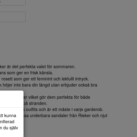
k
eker är det perfekta valet för sommaren.
yans som ger en frisk känsla.
osett som ger ett feminint och lekfullt intryck.
 höjer inte bara din längd utan erbjuder också bra
för dina fötter vilket gör dem perfekta för både
nade dagar på stranden.
ha med olika outfits och är ett måste i varje garderob.
att kunna
ion med dessa underbara sandaler från Rieker och njut
nifierad
n du själv