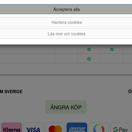
Acceptera alla
36
37
38
Hantera cookies
Läs mer om cookies
M SVERIGE
Ö
ÅNGRA KÖP