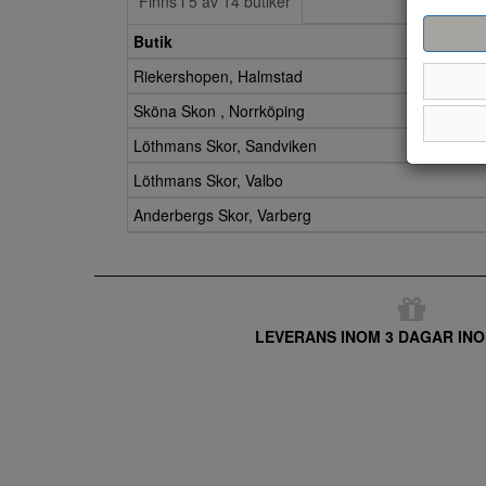
Finns i 5 av 14 butiker
Butik
Riekershopen, Halmstad
Sköna Skon , Norrköping
Löthmans Skor, Sandviken
Löthmans Skor, Valbo
Anderbergs Skor, Varberg
LEVERANS INOM 3 DAGAR INO