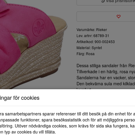
Visa prishistori
Varumärke: Rieker
Lev. artnr: 68789-31
Artikelkod: 900-002453
Material: Syntet
Färg: Rosa
Dessa stiliga sandaler från Ri
Tillverkade i en härlig, rosa n
Sandalerna har en vacker, stor r
Den bekväma sula med kilklack
komfort.
Den mjuka innersulan ger stöd 
ningar för cookies
stadspromenader och avslapp
Dessa sandaler är lätt att matc
ra samarbetspartners sparar referenser till ditt besök på din enhet för 
Uppgradera din sommarkollekt
npassade funktioner, spara besöksstatistik och för att möjliggöra perso
av stil och komfort.
föring. Utöver nödvändiga cookies, som krävs för sida ska fungera, ka
en typ av cookies du vill tillåta.