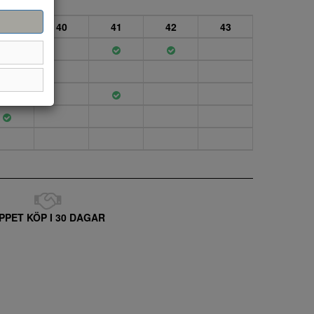
39
40
41
42
43
PPET KÖP I 30 DAGAR