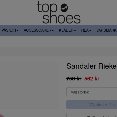
VÄSKOR
ACCESSOARER
KLÄDER
REA
VARUMÄRK
Sandaler Rieke
750 kr
562 kr
Välj storlek först