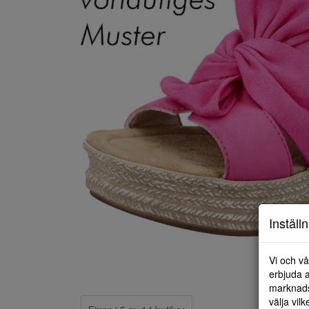
Inställ
Vi och vå
erbjuda a
marknads
välja vilk