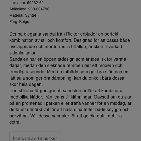
Lev. artnr: 69262-62
Artikelkod: 900-004790
Material: Syntet
Färg: Beige
Denna eleganta sandal från Rieker erbjuder en perfekt
kombination av stil och komfort. Designad för att passa både
avslappnade och mer formella tillfällen, är skon tillverkad i
skinnimitation.
Sandalen har en öppen tådesign som är idealisk för varma
dagar, medan den sleknade remmen ger ett modern och
trendigt utseende. Med en fotbädd som ger bra stöd och en
lätt sula som ger bra dämpning, kan du enkelt bära dessa
skor hela dagen.
Den stilrena färgen gör att sandalen är lätt att kombinera
med olika kläder, från jeans till klänningar. Oavsett om du ska
på en promenad i parken eller träffa vänner för en middag, är
detta ett utmärkt val för att hålla dina fötter både snygga och
bekväma. Välj dessa sandaler för att ge din outfit det lilla
extra.
Finns i 6 av 14 butiker