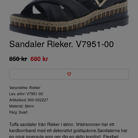
Sandaler Rieker. V7951-00
850 kr
680 kr
Varumärke: Rieker
Lev. artnr: V7951-00
Artikelkod: 900-002227
Material: Skinn
Färg: Svart
Tuffa sandaler från Rieker i skinn. Vristremmen har ett
kardborrband med ett dekorativt guldspänne.Sandalerna har
en mjuk innersula som ger dig en skön komfort. Flexibel