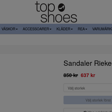
VÄSKOR
ACCESSOARER
KLÄDER
REA
VARUMÄRK
Sandaler Rieke
850 kr
637 kr
Välj storlek först