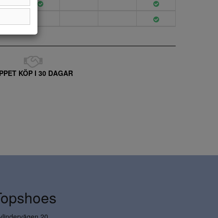
PPET KÖP I 30 DAGAR
Topshoes
ylindervägen 20