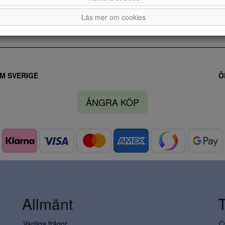
Läs mer om cookies
M SVERIGE
Ö
ÅNGRA KÖP
Allmänt
Vanliga frågor
C