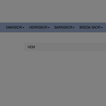
DAMSKOR
HERRSKOR
BARNSKOR
BREDA SKOR
HEM