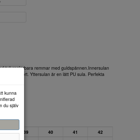
k
 med två reglerbara remmar med guldspännen.Innersulan
 skön komfort. Yttersulan är en lätt PU sula. Perfekta
n.
att kunna
nifierad
n du själv
38
39
40
41
42