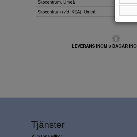
Skocentrum, Umeå
Skocentrum (vid IKEA), Umeå
LEVERANS INOM 3 DAGAR INO
Tjänster
Allmänna villkor