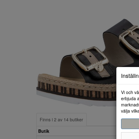
Inställ
Vi och vå
erbjuda a
marknads
välja vilk
Finns i 2 av 14 butiker
Butik