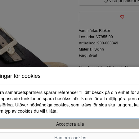
Visa prishistori
Varumärke: Rieker
Lev. artnr: V7955-00
Artikelkod: 900-003349
Material: Skinn
Färg: Svart
Sandaler från Rieker i skinn
är en mjuk sula som ger dig en
ningar för cookies
sandaler att ha hela sommare
ra samarbetspartners sparar referenser till ditt besök på din enhet för 
npassade funktioner, spara besöksstatistik och för att möjliggöra perso
föring. Utöver nödvändiga cookies, som krävs för sida ska fungera, ka
en typ av cookies du vill tillåta.
Acceptera alla
36
37
Hantera cookies