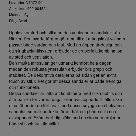
Lev. artnr: V7972-00
Artikelkod: 900-004524
Material: Syntet
Färg: Svart
Upplev komfort och stil med dessa eleganta sandaler från
Rieker. Den svarta färgen gör dem till ett mångsidigt val som
passar både vardag och fest. Med en öppen tå-design och
ett slingback-hälsystem erbjuder de en perfekt kombination
av stöd och ventilation.
Den mjuka innesulan ger utmärkt komfort hela dagen,
medan den robusta yttersulan erbjuder bra grepp och
stabilitet. De dekorativa detaljerna på sidan ger en extra
touch av stil, vilket gör att dessa sandaler är både trendiga
och funktionella.
Dessa sandaler är lätta att kombinera med olika outfits och
är idealiska för varma dagar eller avslappnade tillfällen. Ge
dina fötter det de förtjänar med dessa snygga och bekväma
sandaler, som är perfekta för att hålla dig både chic och
avslappnad. Skäm bort dig själv med en sko som erbjuder
både stil och funktionalitet.