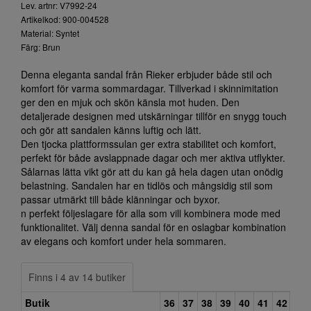
Lev. artnr: V7992-24
Artikelkod: 900-004528
Material: Syntet
Färg: Brun
Denna eleganta sandal från Rieker erbjuder både stil och
komfort för varma sommardagar. Tillverkad i skinnimitation
ger den en mjuk och skön känsla mot huden. Den
detaljerade designen med utskärningar tillför en snygg touch
och gör att sandalen känns luftig och lätt.
Den tjocka plattformssulan ger extra stabilitet och komfort,
perfekt för både avslappnade dagar och mer aktiva utflykter.
Sålarnas lätta vikt gör att du kan gå hela dagen utan onödig
belastning. Sandalen har en tidlös och mångsidig stil som
passar utmärkt till både klänningar och byxor.
n perfekt följeslagare för alla som vill kombinera mode med
funktionalitet. Välj denna sandal för en oslagbar kombination
av elegans och komfort under hela sommaren.
Finns i 4 av 14 butiker
Butik
36
37
38
39
40
41
42