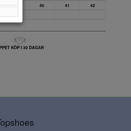
39
40
41
42
PPET KÖP I 30 DAGAR
Topshoes