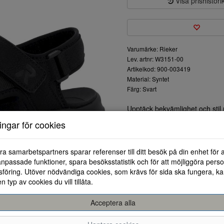
Visa prishistori
Varumärke: Rieker
Lev. artnr: W3151-00
Artikelkod: 900-003419
Material: Syntet
Färg: Svart
Upptäck bekvämlighet och stil
stöd och komfort under hela d
ningar för cookies
och fritid.
Den mjuka och flexibla sulan ge
dämpa stötar. De justerbara r
ra samarbetspartners sparar referenser till ditt besök på din enhet för 
optimal komfort.
npassade funktioner, spara besöksstatistik och för att möjliggöra perso
Det tidlösa svarta utförandet g
föring. Utöver nödvändiga cookies, som krävs för sida ska fungera, ka
till klänningar. Sandalerna är 
en typ av cookies du vill tillåta.
avslappnad träff med vänner.
Acceptera alla