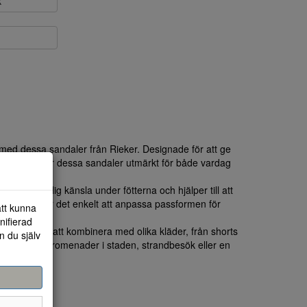
k
 med dessa sandaler från Rieker. Designade för att ge
agen, passar dessa sandaler utmärkt för både vardag
r en behaglig känsla under fötterna och hjälper till att
emmarna gör det enkelt att anpassa passformen för
att kunna
nifierad
ör dem lätta att kombinera med olika kläder, från shorts
n du själv
perfekta för promenader i staden, strandbesök eller en