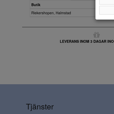
Butik
Riekershopen, Halmstad
LEVERANS INOM 3 DAGAR INO
Tjänster