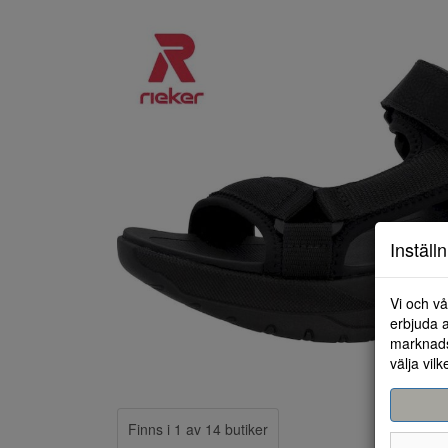
Inställ
Vi och vå
erbjuda a
marknads
välja vilk
Finns i 1 av 14 butiker