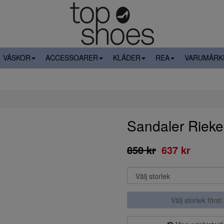
VÄSKOR
ACCESSOARER
KLÄDER
REA
VARUMÄRK
Sandaler Riek
850 kr
637 kr
Välj storlek först