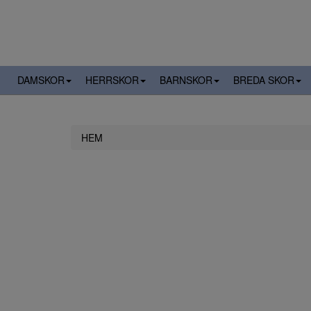
DAMSKOR
HERRSKOR
BARNSKOR
BREDA SKOR
HEM