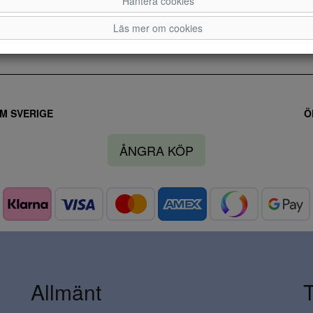
Hantera cookies
36
37
38
Läs mer om cookies
M SVERIGE
Ö
ÅNGRA KÖP
Allmänt