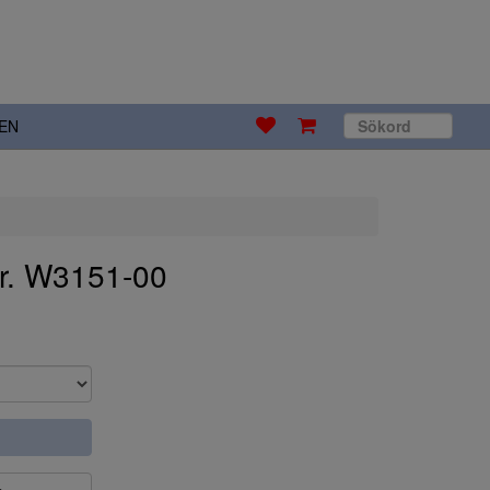
EN
er. W3151-00