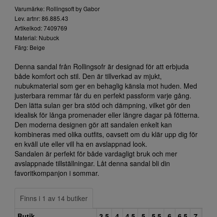
Varumärke: Rollingsoft by Gabor
Lev. artnr: 86.885.43
Artikelkod: 7409769
Material: Nubuck
Färg: Beige
Denna sandal från Rollingsofr är designad för att erbjuda
både komfort och stil. Den är tillverkad av mjukt,
nubukmaterial som ger en behaglig känsla mot huden. Med
justerbara remmar får du en perfekt passform varje gång.
Den lätta sulan ger bra stöd och dämpning, vilket gör den
idealisk för långa promenader eller längre dagar på fötterna.
Den moderna designen gör att sandalen enkelt kan
kombineras med olika outfits, oavsett om du klär upp dig för
en kväll ute eller vill ha en avslappnad look.
Sandalen är perfekt för både vardagligt bruk och mer
avslappnade tillställningar. Låt denna sandal bli din
favoritkompanjon i sommar.
Finns i 1 av 14 butiker
Butik
3,5
4
4,5
5
5,5
6
6,5
7
7,5