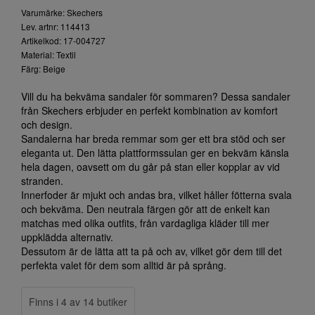
Varumärke: Skechers
Lev. artnr: 114413
Artikelkod: 17-004727
Material: Textil
Färg: Beige
Vill du ha bekväma sandaler för sommaren? Dessa sandaler
från Skechers erbjuder en perfekt kombination av komfort
och design.
Sandalerna har breda remmar som ger ett bra stöd och ser
eleganta ut. Den lätta plattformssulan ger en bekväm känsla
hela dagen, oavsett om du går på stan eller kopplar av vid
stranden.
Innerfoder är mjukt och andas bra, vilket håller fötterna svala
och bekväma. Den neutrala färgen gör att de enkelt kan
matchas med olika outfits, från vardagliga kläder till mer
uppklädda alternativ.
Dessutom är de lätta att ta på och av, vilket gör dem till det
perfekta valet för dem som alltid är på språng.
Finns i 4 av 14 butiker