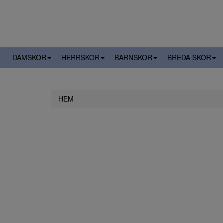
DAMSKOR
HERRSKOR
BARNSKOR
BREDA SKOR
HEM