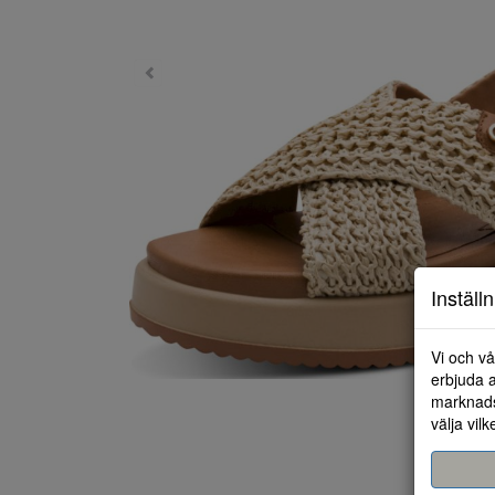
Inställ
Vi och vå
erbjuda a
marknads
välja vilk