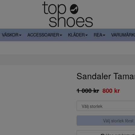
VÄSKOR
ACCESSOARER
KLÄDER
REA
VARUMÄRK
Sandaler Tamar
1 000 kr
800 kr
Välj storlek först