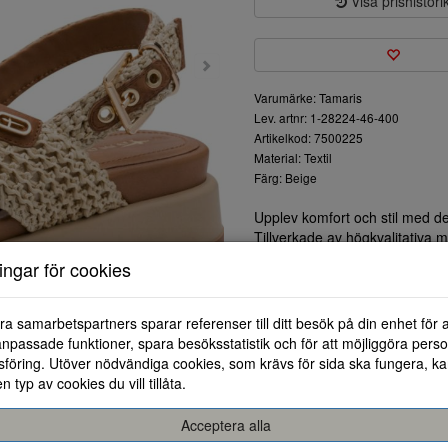
Visa prishistori
Varumärke: Tamaris
Lev. artnr: 1-28224-46-400
Artikelkod: 7500225
Material: Textil
Färg: Beige
Upplev komfort och stil med d
Tillverkade av högkvalitativa 
av funktionalitet och mode. De
ningar för cookies
passform och gör dem lätta att
Den mjuka insidan säkerställe
stan eller på en weekendutflykt
ra samarbetspartners sparar referenser till ditt besök på din enhet för 
och gör att du kan gå länge u
npassade funktioner, spara besöksstatistik och för att möjliggöra perso
Den tidlösa designen och den n
föring. Utöver nödvändiga cookies, som krävs för sida ska fungera, ka
matchas med vilken outfit som h
en typ av cookies du vill tillåta.
Välj dessa sandaler för en avs
den kärlek de förtjänar.
Acceptera alla