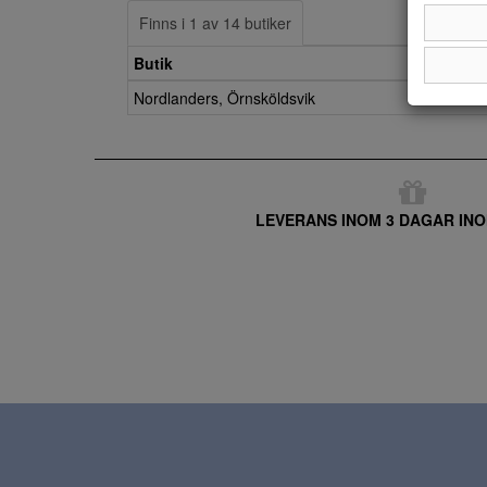
Finns i 1 av 14 butiker
Butik
Nordlanders, Örnsköldsvik
LEVERANS INOM 3 DAGAR INO