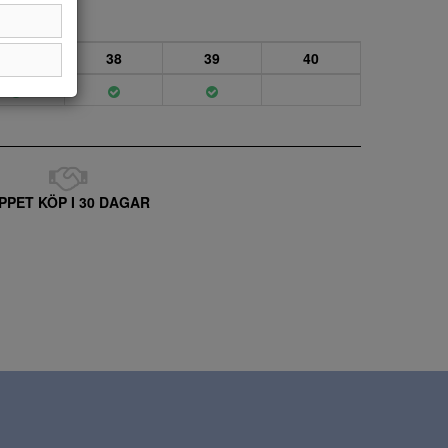
37
38
39
40
PPET KÖP I 30 DAGAR