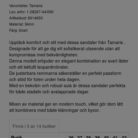
Varumärke: Tamaris
Lev. artnr: 1-28267-44/090
Artikelkod: 6914650
Material: Skinn
Färg: Svart
Upptäck komfort och stil med dessa sandaler från Tamaris .
Designade för att ge dig ett sofistikerat utseende utan att
kompromissa med bekvämligheten.
Denna modell erbjuder en elegant kombination av svart läder
och ett lekfullt leopardmönster.
De justerbara remmarna säkerställer en perfekt passform
och stöd för foten under hela dagen.
Med en bekväm och robust sula är dessa sandaler perfekta
för både stadsliv och avslappnade dagar.
Mixen av material ger en modern touch, vilket gör dem lätt
att kombinera med både klänningar och byxor.
Finns i 3 av 14 butiker
Butik
36
37
38
39
40
41
42