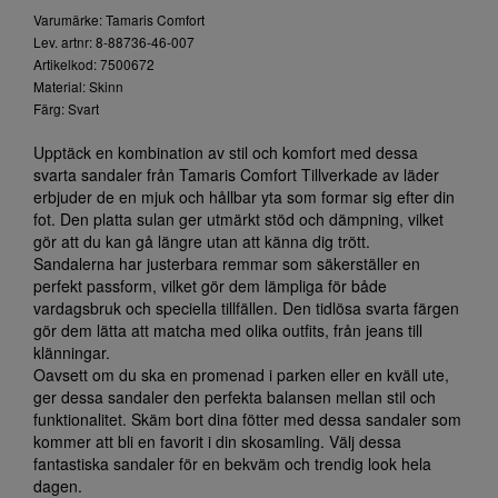
Varumärke: Tamaris Comfort
Lev. artnr: 8-88736-46-007
Artikelkod: 7500672
Material: Skinn
Färg: Svart
Upptäck en kombination av stil och komfort med dessa
svarta sandaler från Tamaris Comfort Tillverkade av läder
erbjuder de en mjuk och hållbar yta som formar sig efter din
fot. Den platta sulan ger utmärkt stöd och dämpning, vilket
gör att du kan gå längre utan att känna dig trött.
Sandalerna har justerbara remmar som säkerställer en
perfekt passform, vilket gör dem lämpliga för både
vardagsbruk och speciella tillfällen. Den tidlösa svarta färgen
gör dem lätta att matcha med olika outfits, från jeans till
klänningar.
Oavsett om du ska en promenad i parken eller en kväll ute,
ger dessa sandaler den perfekta balansen mellan stil och
funktionalitet. Skäm bort dina fötter med dessa sandaler som
kommer att bli en favorit i din skosamling. Välj dessa
fantastiska sandaler för en bekväm och trendig look hela
dagen.