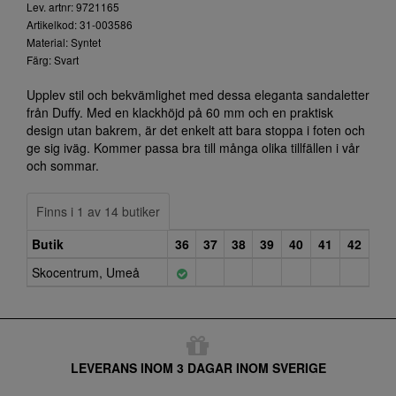
Lev. artnr: 9721165
Artikelkod: 31-003586
Material: Syntet
Färg: Svart
Upplev stil och bekvämlighet med dessa eleganta sandaletter
från Duffy. Med en klackhöjd på 60 mm och en praktisk
design utan bakrem, är det enkelt att bara stoppa i foten och
ge sig iväg. Kommer passa bra till många olika tillfällen i vår
och sommar.
Finns i 1 av 14 butiker
Butik
36
37
38
39
40
41
42
Skocentrum, Umeå
LEVERANS INOM 3 DAGAR INOM SVERIGE