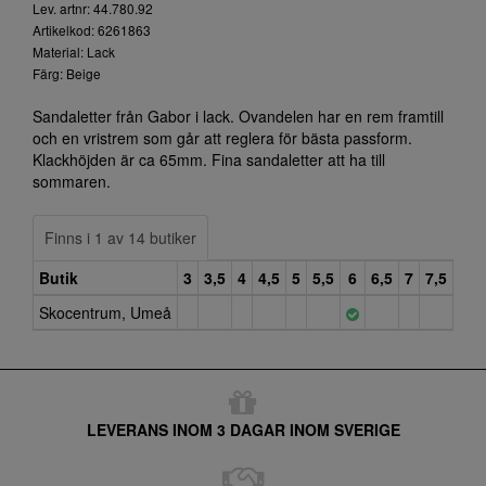
Lev. artnr: 44.780.92
Artikelkod: 6261863
Material: Lack
Färg: Beige
Sandaletter från Gabor i lack. Ovandelen har en rem framtill
och en vristrem som går att reglera för bästa passform.
Klackhöjden är ca 65mm. Fina sandaletter att ha till
sommaren.
Finns i 1 av 14 butiker
Butik
3
3,5
4
4,5
5
5,5
6
6,5
7
7,5
8
Skocentrum, Umeå
LEVERANS INOM 3 DAGAR INOM SVERIGE