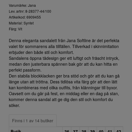
Varumärke: Jana
Lev. artnr: 8-28377-44/100
Artikelkod: 6909455
Material: Syntet
Färg: Vit
Denna eleganta sandalett från Jana Softline är det perfekta
valet för sommarens alla tillfällen. Tillverkad i skinnimitation
erbjuder den både stil och komfort.
Sandalens öppna tådesign ger ett luftigt och fräscht intryck,
medan den justerbara spännen bak gör att du kan hitta en
perfekt passform.
Den stabila blockklacken ger bra stöd och gör att du kan gå
länge utan att tröttna. Dess tidlösa vita färg gör att den lätt
kan kombineras med olika outfits, från klänningar till byxor.
Oavsett om du går på fest, en middag eller en dag på stan,
kommer denna sandal att ge dig den stil och komfort du
söker.
Finns i 1 av 14 butiker
Butik
36
37
38
39
40
41
42