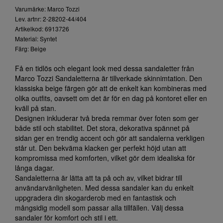
Varumärke: Marco Tozzi
Lev. artnr: 2-28202-44/404
Artikelkod: 6913726
Material: Syntet
Färg: Beige
Få en tidlös och elegant look med dessa sandaletter från
Marco Tozzi Sandaletterna är tillverkade skinnimtation. Den
klassiska beige färgen gör att de enkelt kan kombineras med
olika outfits, oavsett om det är för en dag på kontoret eller en
kväll på stan.
Designen inkluderar två breda remmar över foten som ger
både stil och stabilitet. Det stora, dekorativa spännet på
sidan ger en trendig accent och gör att sandalerna verkligen
står ut. Den bekväma klacken ger perfekt höjd utan att
kompromissa med komforten, vilket gör dem idealiska för
långa dagar.
Sandaletterna är lätta att ta på och av, vilket bidrar till
användarvänligheten. Med dessa sandaler kan du enkelt
uppgradera din skogarderob med en fantastisk och
mångsidig modell som passar alla tillfällen. Välj dessa
sandaler för komfort och stil i ett.