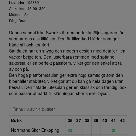
Lev. artnr: 1053891
Artikelkod: 45-001320
Material: Skinn
Färg: Brun
Denna sandal från Sweeks är den perfekta följeslagaren för
sommarens alla tillfällen. Den är tillverkad i läder som ger
både stil och komfort.
Sandalen har en snygg och modern design med detaljer i en
vacker beige ton. Den justerbara remmen med spänne
säkerställer en perfekt passform, vilket gör den enkel att ta
av och på.
Den höga plattformssulan ger extra höjd samtidigt som den
bibehåller stabilitet, vilket gör att du kan gå hela dagen utan
besvär. Den flätade jutesulan ger en klassisk och trendig look
som passar utmärkt till klänningar, shorts eller byxor.
Finns i 3 av 14 butiker
Butik
36
37
38
39
40
41
42
Norrmans Skor Enköping