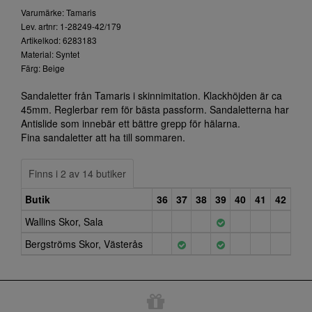
Varumärke: Tamaris
Lev. artnr: 1-28249-42/179
Artikelkod: 6283183
Material: Syntet
Färg: Beige
Sandaletter från Tamaris i skinnimitation. Klackhöjden är ca
45mm. Reglerbar rem för bästa passform. Sandaletterna har
Antislide som innebär ett bättre grepp för hälarna.
Fina sandaletter att ha till sommaren.
Finns i 2 av 14 butiker
Butik
36
37
38
39
40
41
42
Wallins Skor, Sala
Bergströms Skor, Västerås