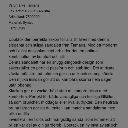
Varumärke: Tamaris
Lev. artnr: 1-28315-46-304
Artikelkod: 7500299
Material: Syntet
Färg: Brun
Upptäck den perfekta sskon för alla tillfällen med denna
eleganta och stiliga sandalett från Tamaris. Med ett modernt
och tidlöst designkoncept erbjuder den en optimal
kombination av komfort och stil.
Denna sandalett har en snygg slingback-design som
säkerställer en perfekt passform och stabilitet. Det intrikata
vävda mönstret på fotdelen ger en unik och somrig känsla.
Den mjuka insidan gör att du kan bära skorna hela dagen
utan obehag.
Klacken ger en vacker höjd utan att kompromissa med
komforten. Perfekt för både vardagliga och festliga tillfällen,
så som bruncher, middagar eller kvällsutflykter. Den neutrala
bruna färgen gör att du enkelt kan matcha sandalerna med
olika outfits.
Investera i en tidlös och mångsidig sandal som kommer att
bli en kär del av din garderob. Upptäck en ny nivå av stil och