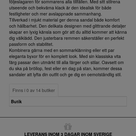
följeslagaren för sommarens alla tillfällen. Med sitt stilrena
utseende och bekväma klack är den idealisk för både
festligheter och mer avslappnade sammanhang.
Tillverkad i mjukt material ger denna sandal både komfort
och hållbarhet. Den delikata designen med glittrande detaljer
skapar en lyxig känsla som gör att du alltid kommer att känna
dig välklädd. Den justerbara remmen säkerställer en perfekt
passform och stabilitet.
Kombinera gärna med en sommarklänning eller ett par
eleganta byxor för en komplett look. Med sin klassiska vita
färg passar den utmärkt till alla färger och stilar. Oavsett om
du ska på bröllop, fest eller en dag på stan, kommer dessa
sandaler att lyfta din outfit och ge dig en oemotståndlig stil.
Finns i 0 av 14 butiker
Butik
LEVERANS INOM 3 DAGAR INOM SVERIGE