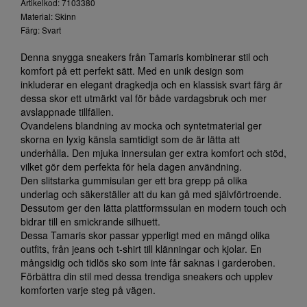
Artikelkod: 7103380
Material: Skinn
Färg: Svart
Denna snygga sneakers från Tamaris kombinerar stil och
komfort på ett perfekt sätt. Med en unik design som
inkluderar en elegant dragkedja och en klassisk svart färg är
dessa skor ett utmärkt val för både vardagsbruk och mer
avslappnade tillfällen.
Ovandelens blandning av mocka och syntetmaterial ger
skorna en lyxig känsla samtidigt som de är lätta att
underhålla. Den mjuka innersulan ger extra komfort och stöd,
vilket gör dem perfekta för hela dagen användning.
Den slitstarka gummisulan ger ett bra grepp på olika
underlag och säkerställer att du kan gå med självförtroende.
Dessutom ger den lätta plattformssulan en modern touch och
bidrar till en smickrande silhuett.
Dessa Tamaris skor passar ypperligt med en mängd olika
outfits, från jeans och t-shirt till klänningar och kjolar. En
mångsidig och tidlös sko som inte får saknas i garderoben.
Förbättra din stil med dessa trendiga sneakers och upplev
komforten varje steg på vägen.