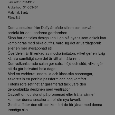
Lev. artnr: 7344317
Artikelkod: 31-003404
Material: Syntet
Färg: Blå
Denna sneaker från Duffy är både stilren och bekväm,
perfekt för den moderna garderoben.
Skon har en tidlös design i en lugn blå nyans som enkelt kan
kombineras med olika outfits, vare sig det är vardagsbruk
eller en mer avslappnad stil.
Överdelen är tillverkad av mocka imitaton, vilket ger en lyxig
känsla samtidigt som det är lätt att hålla rent.
Den vulkaniserade sulan ger extra höjd och stöd, vilket gör
att du går bekvämt hela dagen.
Med en vadderat innersula och klassiska snörningar,
säkerställs en perfekt passform och hög komfort.
Fotens rörelsefrihet är garanterad tack vare den
genomtänkta designen med ventilation.
Oavsett om du ska ut på promenad eller träffa vänner,
kommer denna sneaker att bli din nya favorit.
Ge dina fötter den stil och komfort de förtjänar med denna
trendiga sko.