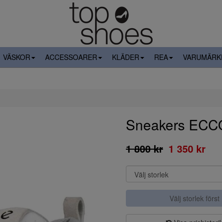
VÄSKOR
ACCESSOARER
KLÄDER
REA
VARUMÄRK
Sneakers ECC
1 800 kr
1 350 kr
Välj storlek först