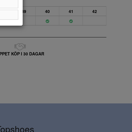
38
39
40
41
42
PPET KÖP I 30 DAGAR
Topshoes