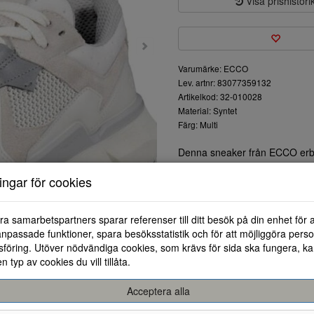
Visa prishistori
Varumärke: ECCO
Lev. artnr: 83077359132
Artikelkod: 32-010028
Material: Syntet
Färg: Multi
Denna sneaker från ECCO erbju
modernt och sportigt utseende 
ningar för cookies
aktiviteter.
Överdelens mesh-material ger b
dagen. De mjuka och flexibla 
ra samarbetspartners sparar referenser till ditt besök på din enhet för 
Den dämpade sulan är designad
npassade funktioner, spara besöksstatistik och för att möjliggöra perso
att gå och stå i under längre p
föring. Utöver nödvändiga cookies, som krävs för sida ska fungera, ka
stabilitet på olika underlag.
en typ av cookies du vill tillåta.
Sätt dig i fokus med denna st
och sportkläder.
Acceptera alla