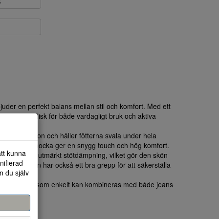
k
der en perfekt balans mellan stil och komfort. Med ett
är den idealisk för både vardagligt bruk och aktiva
ra ventilation och håller fötterna svala under hela
detaljerna i mocka ger en snygg touch och hög komfort.
att kunna
 för att ge utmärkt stötdämpning, vilket gör den skön
nifierad
erioder. Sulan har också ett bra grepp för att säkerställa
n du själv
iliga sneaker som enkelt kan kombineras med både jeans