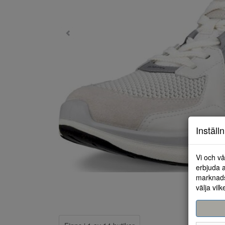
Inställ
Vi och vå
erbjuda a
marknads
välja vilk