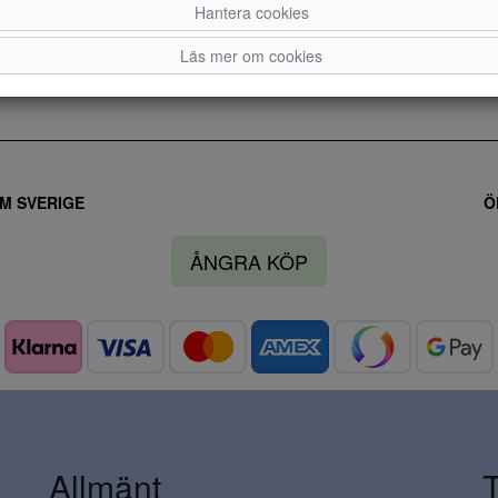
Hantera cookies
35
36
37
Läs mer om cookies
M SVERIGE
Ö
ÅNGRA KÖP
Allmänt