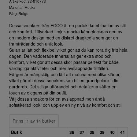
Artikelkod: 32-010773
Material: Mocka
Färg: Beige
Dessa sneakers från ECCO är en perfekt kombination av stil
och komfort. Tillverkad i mjuk mocka kännetecknas den av
en modern design med en diskret dragkedja som ger en
framträdande och unik look.
Sulan är lätt och flexibel vilket gör att du kan röra dig fritt hela
dagen. Den vadderade innersulan ger extra stöd och
komfort, vilket gör att dessa skor passar perfekt för både
vardagliga aktiviteter och mer avslappnade tillfällen.
Färgen är mångsidig och lätt att matcha med olika kläder,
vilket gör att dessa sneakers kan bli en grundpelare i din
garderob. Det stiliga utförandet och detaljerna sätter en
touch av elegans på din outfit.
Välj dessa sneakers för en avslappnad men ändå
sofistikerad look, och upplev en ny nivå av komfort och stil.
Finns i 1 av 14 butiker
Butik
36
37
38
39
40
41