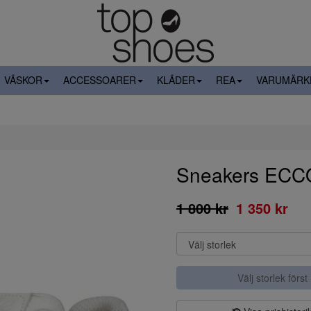
VÄSKOR
ACCESSOARER
KLÄDER
REA
VARUMÄRK
Sneakers ECCO
1 800 kr
1 350 kr
Välj storlek först