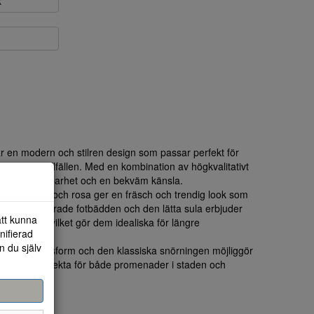
k
en modern och stilren design som passar perfekt för
ppnade tillfällen. Med en kombination av högkvalitativt
on både hållbarhet och en bekväm känsla.
er av vitt och rosa ger en fräsch och trendig look som
r. Den vadderade fotbädden och den lätta sula erbjuder
att kunna
ela dagen, vilket gör dem idealiska för längre
nifierad
n du själv
 en säker passform och den klassiska snörningen möjliggör
unt foten. Perfekta för både promenader i staden och