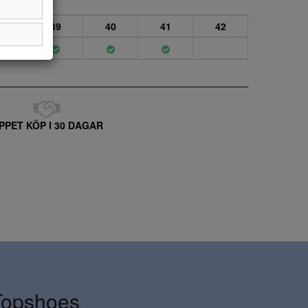
38
39
40
41
42
PPET KÖP I 30 DAGAR
Topshoes