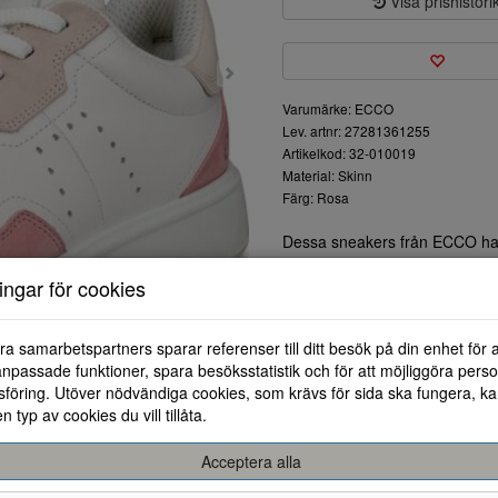
Visa prishistori
Varumärke: ECCO
Lev. artnr: 27281361255
Artikelkod: 32-010019
Material: Skinn
Färg: Rosa
Dessa sneakers från ECCO har 
både vardagsbruk och mer avsla
ningar för cookies
läder och mjukt mocka ger sk
Färgschemats harmoniska nyans
kan matchas med olika outfita
ra samarbetspartners sparar referenser till ditt besök på din enhet för 
extra komfort och stöd under h
npassade funktioner, spara besöksstatistik och för att möjliggöra perso
användning.
föring. Utöver nödvändiga cookies, som krävs för sida ska fungera, ka
Skaftet är designat för att ge
en typ av cookies du vill tillåta.
justering för optimal känsla r
avkopplande dagar hemma.
Acceptera alla