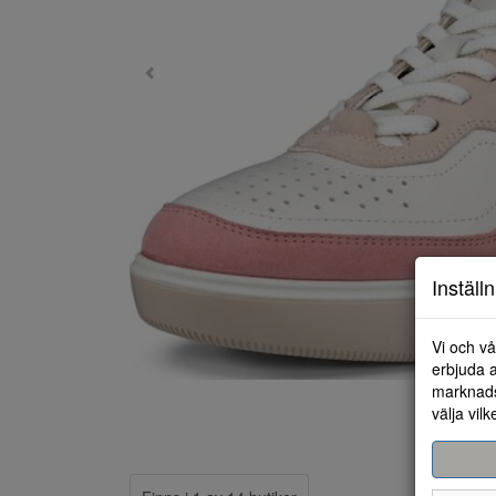
Inställ
Vi och vå
erbjuda a
marknads
välja vilk