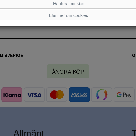
Hantera cookies
35
36
37
Läs mer om cookies
M SVERIGE
Ö
ÅNGRA KÖP
Allmänt