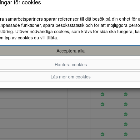
ningar för cookies
avslappnad dag på stan.
ra samarbetspartners sparar referenser till ditt besök på din enhet för 
npassade funktioner, spara besöksstatistik och för att möjliggöra perso
föring. Utöver nödvändiga cookies, som krävs för sida ska fungera, ka
35
36
37
en typ av cookies du vill tillåta.
Acceptera alla
Hantera cookies
Läs mer om cookies