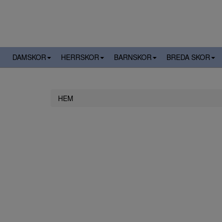
DAMSKOR
HERRSKOR
BARNSKOR
BREDA SKOR
HEM