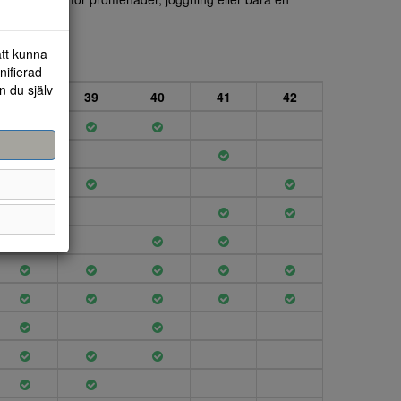
att kunna
nifierad
n du själv
38
39
40
41
42