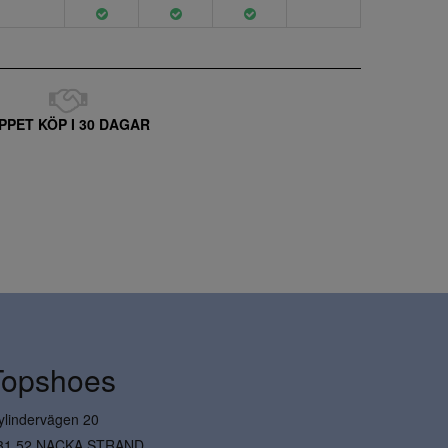
PPET KÖP I 30 DAGAR
Topshoes
ylindervägen 20
31 52 NACKA STRAND