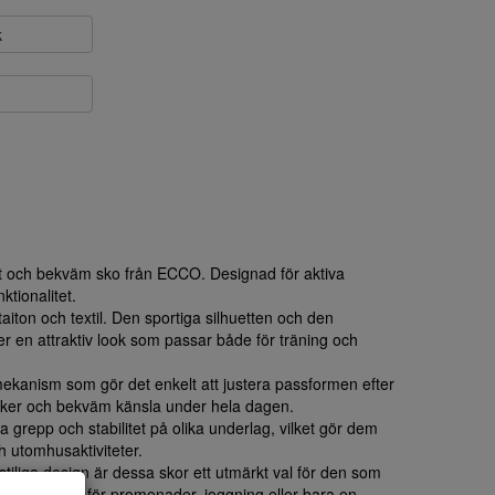
k
t och bekväm sko från ECCO. Designad för aktiva
ktionalitet.
taiton och textil. Den sportiga silhuetten och den
 en attraktiv look som passar både för träning och
mekanism som gör det enkelt att justera passformen efter
 säker och bekväm känsla under hela dagen.
ra grepp och stabilitet på olika underlag, vilket gör dem
 utomhusaktiviteter.
stiliga design är dessa skor ett utmärkt val för den som
de. Perfekta för promenader, joggning eller bara en