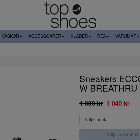
VÄSKOR
ACCESSOARER
KLÄDER
REA
VARUMÄRK
Sneakers EC
W BREATHRU
1 300 kr
1 040 kr
Välj storlek först