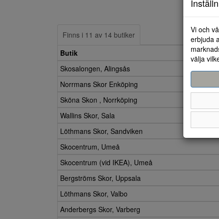
Inställ
Vi och vå
Finns i 11 av 14 butiker
erbjuda a
marknads
Butik
välja vilk
Skosalongen, Alingsås
Norrmans Skor Enköping
Sköna Skon , Norrköping
Wallins Skor, Sala
Löthmans Skor, Sandviken
Skocentrum, Umeå
Skocentrum (vid IKEA), Umeå
Bergströms Skor, Uppsala
Löthmans Skor, Valbo
Anderbergs Skor, Varberg