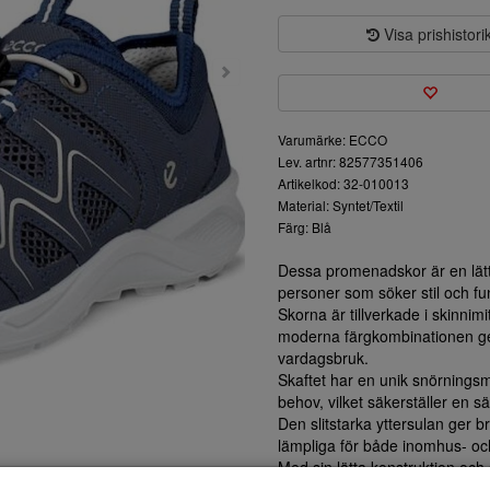
Visa prishistori
Varumärke: ECCO
Lev. artnr: 82577351406
Artikelkod: 32-010013
Material: Syntet/Textil
Färg: Blå
Dessa promenadskor är en lät
personer som söker stil och fun
Skorna är tillverkade i skinnimi
moderna färgkombinationen ger
vardagsbruk.
Skaftet har en unik snörnings
behov, vilket säkerställer en
Den slitstarka yttersulan ger b
lämpliga för både inomhus- och
Med sin lätta konstruktion och 
vill kombinera funktion och mo