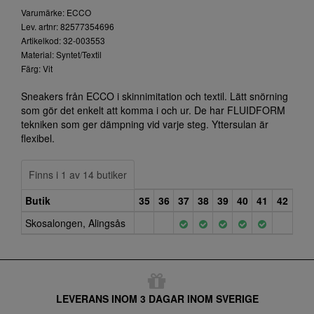
Varumärke: ECCO
Lev. artnr: 82577354696
Artikelkod: 32-003553
Material: Syntet/Textil
Färg: Vit
Sneakers från ECCO i skinnimitation och textil. Lätt snörning
som gör det enkelt att komma i och ur. De har FLUIDFORM
tekniken som ger dämpning vid varje steg. Yttersulan är
flexibel.
Finns i 1 av 14 butiker
Butik
35
36
37
38
39
40
41
42
Skosalongen, Alingsås
LEVERANS INOM 3 DAGAR INOM SVERIGE