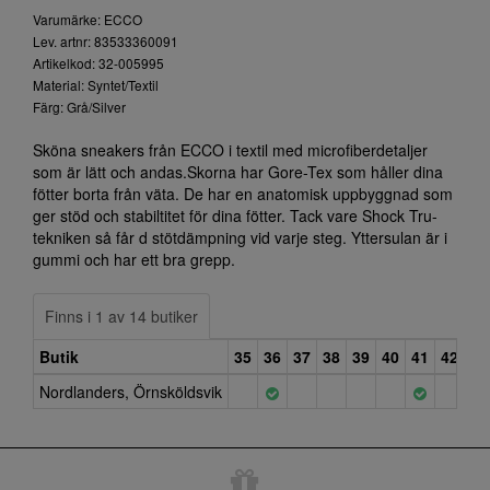
Varumärke: ECCO
Lev. artnr: 83533360091
Artikelkod: 32-005995
Material: Syntet/Textil
Färg: Grå/Silver
Sköna sneakers från ECCO i textil med microfiberdetaljer
som är lätt och andas.Skorna har Gore-Tex som håller dina
fötter borta från väta. De har en anatomisk uppbyggnad som
ger stöd och stabiltitet för dina fötter. Tack vare Shock Tru-
tekniken så får d stötdämpning vid varje steg. Yttersulan är i
gummi och har ett bra grepp.
Finns i 1 av 14 butiker
Butik
35
36
37
38
39
40
41
42
43
Nordlanders, Örnsköldsvik