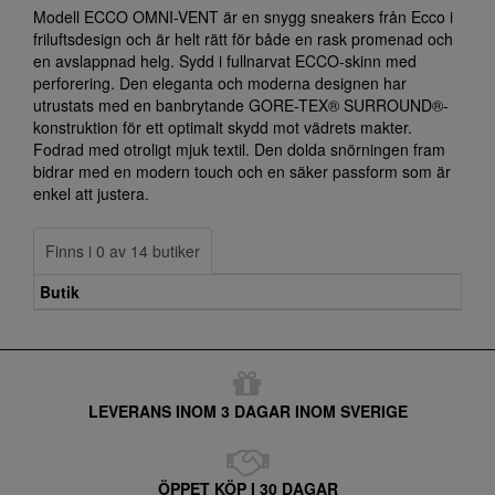
Modell ECCO OMNI-VENT är en snygg sneakers från Ecco i
friluftsdesign och är helt rätt för både en rask promenad och
en avslappnad helg. Sydd i fullnarvat ECCO-skinn med
perforering. Den eleganta och moderna designen har
utrustats med en banbrytande GORE-TEX® SURROUND®-
konstruktion för ett optimalt skydd mot vädrets makter.
Fodrad med otroligt mjuk textil. Den dolda snörningen fram
bidrar med en modern touch och en säker passform som är
enkel att justera.
Finns i 0 av 14 butiker
Butik
LEVERANS INOM 3 DAGAR INOM SVERIGE
ÖPPET KÖP I 30 DAGAR