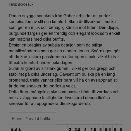
Färg: Bordeaux
Denna snygga sneakers från Gabor erbjuder en perfekt
kombination av stil och komfort. Skon är tillverkad i mocka
som ger en mjuk och behaglig känsla mot foten. Den djupa,
burgunderfärgen ger en trendig och elegant look som enkelt
kan matchas med olika outfits.
Designen präglas av subtila detaljer, som de stiliga
metallicränderna som ger en modern touch. Snörningen gör
att du kan justera passformen efter egen smak, vilket bidrar
till extra komfort under hela dagen.
Sulan är gjord av slitstark gummi, vilket ger bra grepp och
stabilitet på olika underlag. Oavsett om du ska på en lång
promenad, träffa vänner eller bara vill ha en avslappnad stil,
är denna sneaker det perfekta valet.
Detta är en mångsidig sko som passar både till vardags och
mer avslappnade festligheter. Investera i denna tidlösa
sneaker för att uppgradera din skogarderob.
Finns i 2 av 14 butiker
Butik
3
3,5
4
4,5
5
5,5
6
6,5
7