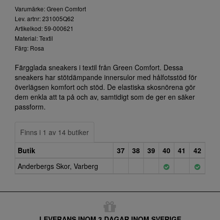
Varumärke: Green Comfort
Lev. artnr: 231005Q62
Artikelkod: 59-000621
Material: Textil
Färg: Rosa
Färgglada sneakers i textil från Green Comfort. Dessa
sneakers har stötdämpande innersulor med hålfotsstöd för
överlägsen komfort och stöd. De elastiska skosnörena gör
dem enkla att ta på och av, samtidigt som de ger en säker
passform.
Finns i 1 av 14 butiker
Butik
37
38
39
40
41
42
Anderbergs Skor, Varberg
LEVERANS INOM 3 DAGAR INOM SVERIGE