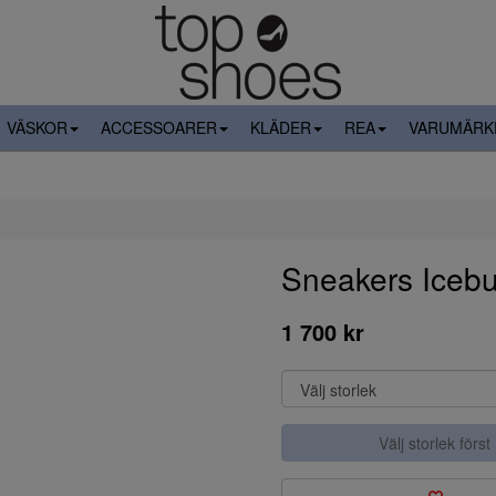
VÄSKOR
ACCESSOARER
KLÄDER
REA
VARUMÄRK
Sneakers Iceb
1 700 kr
Välj storlek först