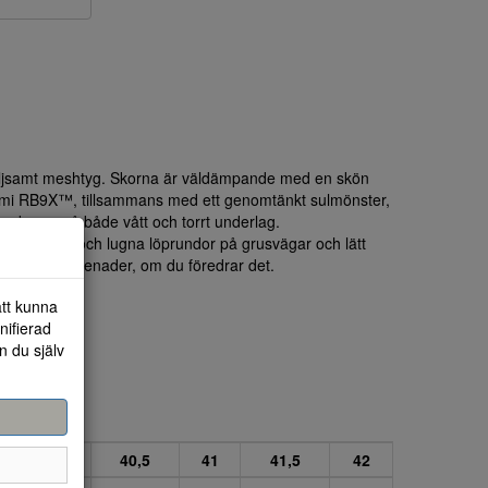
följsamt meshtyg. Skorna är väldämpande med en skön
mmi RB9X™, tillsammans med ett genomtänkt sulmönster,
enskaper på både vått och torrt underlag.
pringa långa och lugna löprundor på grusvägar och lätt
 raska promenader, om du föredrar det.
att kunna
nifierad
n du själv
9
40
40,5
41
41,5
42