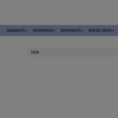
DAMSKOR
HERRSKOR
BARNSKOR
BREDA SKOR
HEM