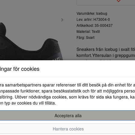
Varumärke: Icebug
Lev. artnr: H73004-0
Artikelkod: 35-000437
Material: Textil
Färg: Svart
Sneakers från Icebug i svalt 
komfort.Yttersulan i greppgu
ger skorna riktigt bra greppeg
Perfekt skor för dig som vill s
ningar för cookies
terräng under sommaren. Eller
ra samarbetspartners sparar referenser till ditt besök på din enhet för 
npassade funktioner, spara besöksstatistik och för att möjliggöra perso
föring. Utöver nödvändiga cookies, som krävs för sida ska fungera, ka
en typ av cookies du vill tillåta.
Acceptera alla
35
36
36,5
37
37,5
38
3
Hantera cookies