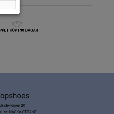
PPET KÖP I 30 DAGAR
Topshoes
ylindervägen 20
31 52 NACKA STRAND