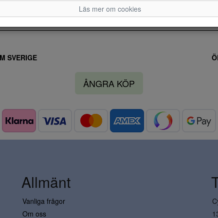
Läs mer om cookies
M SVERIGE
Ö
ÅNGRA KÖP
Allmänt
Vanliga frågor
C
Om oss
1