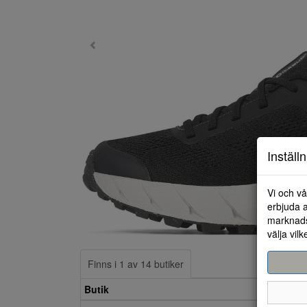
Inställ
Vi och vå
erbjuda a
marknads
välja vilk
Finns i 1 av 14 butiker
Butik