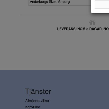
Anderbergs Skor, Varberg
LEVERANS INOM 3 DAGAR INO
Tjänster
Allmänna villkor
Köpvillkor