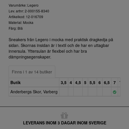
Varumärke: Legero
Lev. artnr: 2-000155-8340
Artikelkod: 12-016709
Material: Mocka
Färg: Blå
Sneakers från Legero i mocka med praktisk dragkedja på
sidan. Skornas insidan är i textil och de har en uttagbar
innersula. Yttersulan är flexibel och har bra
dämpningsegenskaper.
Finns i 1 av 14 butiker
Butik
3,5
4
4,5
5
5,5
6
6,5
7
7,5
Anderbergs Skor, Varberg
LEVERANS INOM 3 DAGAR INOM SVERIGE