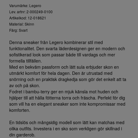
Varumärke: Legero
Lev. artnr: 2-000249-0100
Artikelkod: 12-018621
Material: Skinn
Färg: Svart
Denna sneaker från Legero kombinerar stil med
funktionalitet. Den svarta läderdesignen ger en modern och
sofistikerad look som passar både till vardags och mer
formella tillfällen.
Med en bekväm passform och lätt sula erbjuder skon en
utmärkt komfort för hela dagen. Den är utrustad med
snörning och en praktisk dragkedja som gör det enkelt att ta
av och på skon.
Fodret i bambu-terry ger en mjuk känsla mot huden och
hjälper till att hålla fötterna torra och fräscha. Perfekt för dig
som vill ha en elegant sneaker som inte kompromissar med
komforten.
En tidslös och mångsidig modell som lätt kan matchas med
olika outfits. Investera i en sko som verkligen gör skillnad i
din garderob.