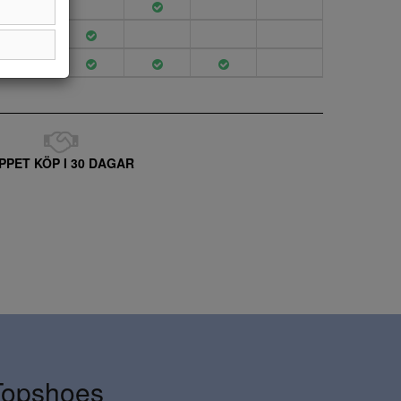
PPET KÖP I 30 DAGAR
Topshoes