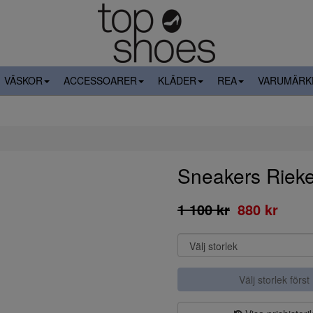
VÄSKOR
ACCESSOARER
KLÄDER
REA
VARUMÄRK
Sneakers Rieke
1 100 kr
880 kr
Välj storlek först