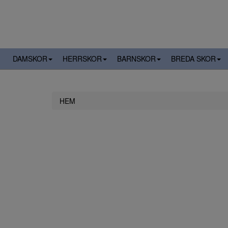
DAMSKOR
HERRSKOR
BARNSKOR
BREDA SKOR
HEM