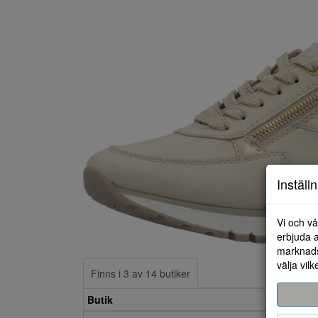
Inställ
Vi och vå
erbjuda a
marknads
välja vilk
Finns i 3 av 14 butiker
Butik