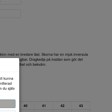
k
skinn med en bredare läst. Skorna har en mjuk innersula
h som är uttagbar. Dragkedja på insidan som gör det
rsulan är flexibel och bekväm.
att kunna
nifierad
n du själv
39
40
41
42
43