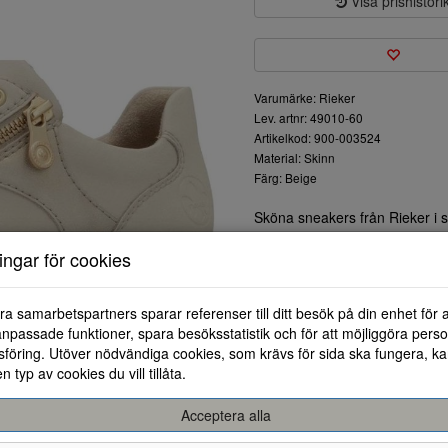
Visa prishistori
Varumärke: Rieker
Lev. artnr: 49010-60
Artikelkod: 900-003524
Material: Skinn
Färg: Beige
Sköna sneakers från Rieker i 
som ger dig en bra komfort oc
ningar för cookies
lättare att komma i och ur.Ytte
ra samarbetspartners sparar referenser till ditt besök på din enhet för 
npassade funktioner, spara besöksstatistik och för att möjliggöra perso
föring. Utöver nödvändiga cookies, som krävs för sida ska fungera, ka
en typ av cookies du vill tillåta.
Acceptera alla
36
37
38