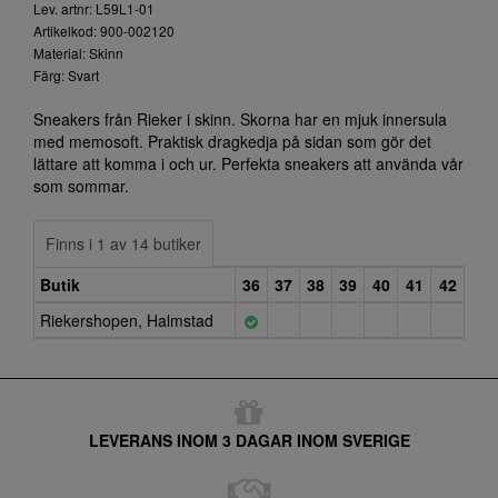
Lev. artnr: L59L1-01
Artikelkod: 900-002120
Material: Skinn
Färg: Svart
Sneakers från Rieker i skinn. Skorna har en mjuk innersula
med memosoft. Praktisk dragkedja på sidan som gör det
lättare att komma i och ur. Perfekta sneakers att använda vår
som sommar.
Finns i 1 av 14 butiker
Butik
36
37
38
39
40
41
42
Riekershopen, Halmstad
LEVERANS INOM 3 DAGAR INOM SVERIGE