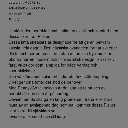
Lev. artnr: M5072-80
Artikelkod: 900-003195
Material: Textil
Färg: Vit
Upptäck den perfekta kombinationen av stil och komfort med
dessa skor från Rieker.
Dessa lätta sneakers är designade för att ge en bekväm
känsla hela dagen. Den elastiska ovandelen formar sig efter
din fot och ger bra passform utan att orsaka tryckpunkter.
Skorna har en modern och minimalistisk design i klassisk vit
färg, vilket gör dem lämpliga för både vardag och
sportaktiviteter.
Den väl dämpade sulan erbjuder utmärkt stötdämpning,
vilket ger dina fötter det stöd de behöver.
Med Ready2Go teknologin är de lätta att ta på och av,
perfekt för den som är på språng.
Oavsett om du ska gå en lång promenad, träna eller bara
njuta av en avslappnad dag hemma, kommer dessa Rieker
skor vara ditt självklara val.
Investera i komfort och stil idag.