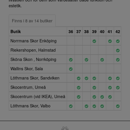
estetik.
Finns i 8 av 14 butiker
Butik
36
37
38
39
40
41
42
43
Norrmans Skor Enköping
Riekershopen, Halmstad
Sköna Skon , Norrköping
Wallins Skor, Sala
Löthmans Skor, Sandviken
Skocentrum, Umeå
Skocentrum (vid IKEA), Umeå
Löthmans Skor, Valbo