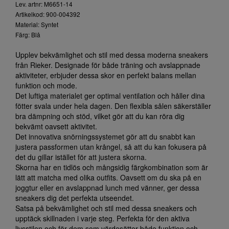
Lev. artnr: M6651-14
Artikelkod: 900-004392
Material: Syntet
Färg: Blå
Upplev bekvämlighet och stil med dessa moderna sneakers
från Rieker. Designade för både träning och avslappnade
aktiviteter, erbjuder dessa skor en perfekt balans mellan
funktion och mode.
Det luftiga materialet ger optimal ventilation och håller dina
fötter svala under hela dagen. Den flexibla sålen säkerställer
bra dämpning och stöd, vilket gör att du kan röra dig
bekvämt oavsett aktivitet.
Det innovativa snörningssystemet gör att du snabbt kan
justera passformen utan krångel, så att du kan fokusera på
det du gillar istället för att justera skorna.
Skorna har en tidlös och mångsidig färgkombination som är
lätt att matcha med olika outfits. Oavsett om du ska på en
joggtur eller en avslappnad lunch med vänner, ger dessa
sneakers dig det perfekta utseendet.
Satsa på bekvämlighet och stil med dessa sneakers och
upptäck skillnaden i varje steg. Perfekta för den aktiva
livsstilen och för dem som värdesätter både funktion och