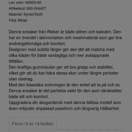
Lev. artnr: N9900-60
Artikelkod: 900-004427
Material: Syntet/Textil
Färg: Beige
Denna sneaker från Rieker är både stilren och bekväm. Den
har en överdel i skinnimtation och meshmaterial som ger bra
andningsförmåga och komfort.
Designen med subtila färger gör den lätt att matcha med
olika kläder för både vardagliga och mer avslappnade
tillfällen.
Den kraftiga gummisulan ger ett bra grepp och stabilitet,
vilket gör att du kan bära dessa skor under längre perioder
utan obehag.
Med den klassiska snörningen är den enkel att ta på och av.
Denna sneaker är det perfekta valet för den som värdesätter
både stil och komfort.
Uppgradera din skogarderob med denna tidlösa modell som
även erbjuder anpassad passform och långvarig hållbarhet.
Finns i 9 av 14 butiker