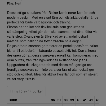
Färg: Svart
Dessa stiliga sneakers från Rieker kombinerar komfort och
modern design. Med en svart färg och distinkta detaljer är de
perfekta för både vardagsbruk och träning.
Skorna har en lätt och flexibel sula som ger utmärkt
stötdämpning, vilket gör dem skonsamma mot dina fötter vid
varje steg. Ovandelen är tillverkad av ett andningsbart
material som håller dina fötter fräscha hela dagen.
De justerbara snörena garanterar en perfekt passform, vilket
bidrar till ett bekvämt bärande oavsett aktivitet. Den stilrena
designen gör att dessa sneakers enkelt kan kombineras med
olika outfits, från träningskläder till avslappnade jeans.
Uppgradera din skogarderob med dessa mångsidiga och
trendiga sneakers som inte bara ser bra ut utan också ger
stöd och komfort. Ideal för aktiva livsstilar och som ett säkert
val för varje tillfälle.
Finns i 5 av 14 butiker
Butik
36
37
38
39
40
41
42
43
44