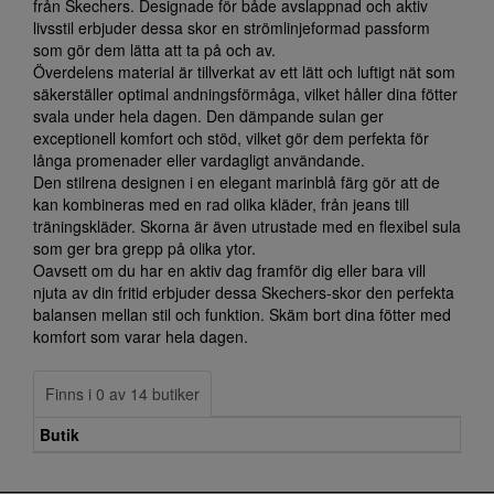
från Skechers. Designade för både avslappnad och aktiv
livsstil erbjuder dessa skor en strömlinjeformad passform
som gör dem lätta att ta på och av.
Överdelens material är tillverkat av ett lätt och luftigt nät som
säkerställer optimal andningsförmåga, vilket håller dina fötter
svala under hela dagen. Den dämpande sulan ger
exceptionell komfort och stöd, vilket gör dem perfekta för
långa promenader eller vardagligt användande.
Den stilrena designen i en elegant marinblå färg gör att de
kan kombineras med en rad olika kläder, från jeans till
träningskläder. Skorna är även utrustade med en flexibel sula
som ger bra grepp på olika ytor.
Oavsett om du har en aktiv dag framför dig eller bara vill
njuta av din fritid erbjuder dessa Skechers-skor den perfekta
balansen mellan stil och funktion. Skäm bort dina fötter med
komfort som varar hela dagen.
Finns i 0 av 14 butiker
Butik