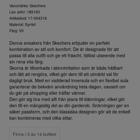
Varumärke: Skechers
Lev. artnr: 185160
Artikelkod: 17-004316
Material: Syntet
Färg: Vit
Denna sneakers från Skechers erbjuder en perfekt
kombination av stil och komfort. De är designade för att
passa till alla outfit och ge ett fräscht, tidlöst utseende med
sin rena vita färg.
Skorna är tillverkade i skinnimitation som är både hållbart
och lätt att rengöra, vilket gör dem till ett utmärkt val för
dagligt bruk. Med en vadderad innersula och en flexibel sula
garanterar de bekväm användning hela dagen, oavsett om
du går på shopping eller träffar vänner.
Den gör sig bra med allt från jeans till klänningar, vilket gör
den till en mångsidig del av din garderob. Snörningen ger en
säker passform, och den klassiska designen gör att de enkelt
kan kombineras med olika stilar.
Finns i 3 av 14 butiker