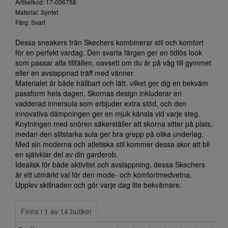
Artikelkod: 17-006758
Material: Syntet
Färg: Svart
Dessa sneakers från Skechers kombinerar stil och komfort
för en perfekt vardag. Den svarta färgen ger en tidlös look
som passar alla tillfällen, oavsett om du är på väg till gymmet
eller en avslappnad träff med vänner.
Materialet är både hållbart och lätt, vilket ger dig en bekväm
passform hela dagen. Skornas design inkluderar en
vadderad innersula som erbjuder extra stöd, och den
innovativa dämpningen ger en mjuk känsla vid varje steg.
Knytningen med snören säkerställer att skorna sitter på plats,
medan den slitstarka sula ger bra grepp på olika underlag.
Med sin moderna och atletiska stil kommer dessa skor att bli
en självklar del av din garderob.
Idealisk för både aktivitet och avslappning, dessa Skechers
är ett utmärkt val för den mode- och komfortmedvetna.
Upplev skillnaden och gör varje dag lite bekvämare.
Finns i 1 av 14 butiker