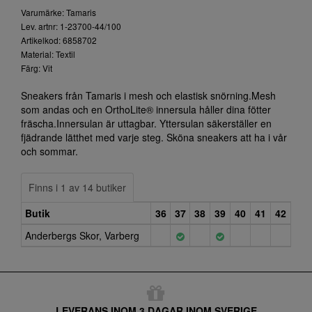
Varumärke: Tamaris
Lev. artnr: 1-23700-44/100
Artikelkod: 6858702
Material: Textil
Färg: Vit
Sneakers från Tamaris i mesh och elastisk snörning.Mesh
som andas och en OrthoLite® innersula håller dina fötter
fräscha.Innersulan är uttagbar. Yttersulan säkerställer en
fjädrande lätthet med varje steg. Sköna sneakers att ha i vår
och sommar.
Finns i 1 av 14 butiker
Butik
36
37
38
39
40
41
42
Anderbergs Skor, Varberg
LEVERANS INOM 3 DAGAR INOM SVERIGE